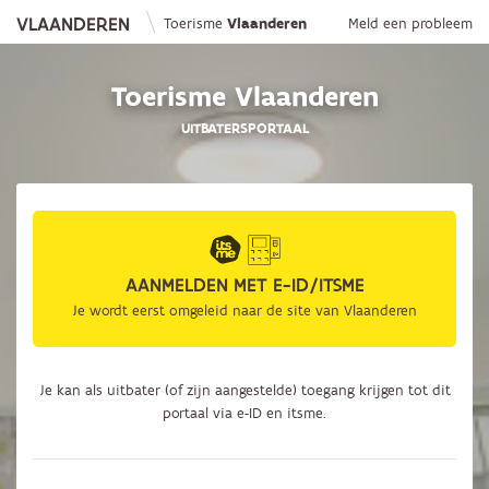
VLAANDEREN
Toerisme
Vlaanderen
Meld een probleem
Toerisme Vlaanderen
UITBATERSPORTAAL
AANMELDEN MET E-ID/ITSME
Je wordt eerst omgeleid naar de site van Vlaanderen
Je kan als uitbater (of zijn aangestelde) toegang krijgen tot dit
portaal via e-ID en itsme.